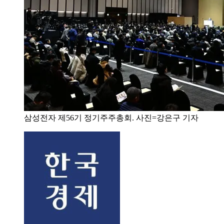
삼성전자 제56기 정기주주총회. 사진=강은구 기자