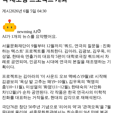
게시
2026년 6월 5일 04:30
newming AI
AI가
1
개의 뉴스를 요약했어요.
서울문화재단이 9월부터 12월까지 '쿼드, 연극의 질문들 : 진화
하는 텍스트' 프로젝트를 개최한다. 김아라, 김광보, 김우옥, 이
성열, 한태숙 연출가의 대표작 5편이 대학로극장 쿼드에서 차
례로 공연되며, 인공지능 시대에 연극의 본질을 재조명하는 기
획이다.
프로젝트는 김아라의 '더 사운드 오브 맥베스'(9월)로 시작해
김광보의 '옥상 밭 고추는 왜'(9~10월), 김우옥의 '혁명의
춤'(10~11월), 이성열의 '화염'(11~12월), 한태숙의 '서안화
차'(12월)가 순차 공연된다. 각 작품은 한국 연극사의 미학적
진화를 대표하는 거작들로, 현대의 감각으로 재해석된다.
극단76은 창단 50주년 기념으로 '리어의 역'과 '관객모독'을 7월
무대에 올리며, 세종문화회관에서는 최수종이 9년 만에 복귀