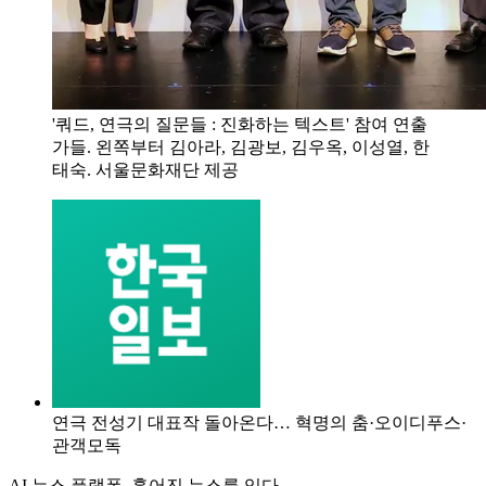
'쿼드, 연극의 질문들 : 진화하는 텍스트' 참여 연출
가들. 왼쪽부터 김아라, 김광보, 김우옥, 이성열, 한
태숙. 서울문화재단 제공
연극 전성기 대표작 돌아온다… 혁명의 춤·오이디푸스·
관객모독
AI 뉴스 플랫폼, 흩어진 뉴스를 잇다