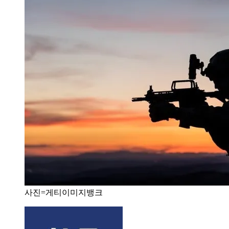
사진=게티이미지뱅크