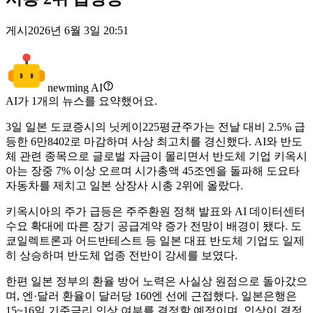
게시
2026년 6월 3일 20:51
newming AI
AI가
1
개의 뉴스를 요약했어요.
3일 일본 도쿄증시의 닛케이225평균주가는 전날 대비 2.5% 급
등한 6만8402로 마감하며 사상 최고치를 경신했다. AI와 반도
체 관련 종목으로 글로벌 자금이 몰리면서 반도체 기업 키옥시
아는 장중 7% 이상 오르며 시가총액 45조엔을 돌파해 도요타
자동차를 제치고 일본 상장사 시총 2위에 올랐다.
키옥시아의 주가 급등은 주주환원 정책 발표와 AI 데이터센터
수요 확대에 따른 장기 공급계약 증가 전망이 배경이 됐다. 도
쿄일렉트론과 어드반테스트 등 일본 대표 반도체 기업도 일제
히 상승하며 반도체 업종 전반이 강세를 보였다.
한편 일본 정부의 환율 방어 노력은 사실상 원점으로 돌아갔으
며, 엔·달러 환율이 달러당 160엔 선에 근접했다. 일본은행은
15~16일 기준금리 인상 여부를 결정할 예정이며, 인상이 결정