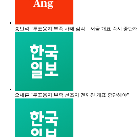
송언석 “투표용지 부족 사태 심각…서울 개표 즉시 중단
오세훈 "투표용지 부족 선조치 전까진 개표 중단해야"