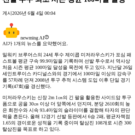
게시
2026년 6월 4일 00:04
newming AI
AI가
1
개의 뉴스를 요약했어요.
밀워키 브루어스의 24세 투수 제이콥 미저라우스키가 포심 패
스트볼 평균 구속 99.9마일을 기록하며 선발 투수로서 역사상
처음 시즌 평균 100마일 달성을 목전에 두고 있다. 지난달 26일
세인트루이스 카디널스와의 경기에서 100마일 이상의 강속구
를 57차례 던져 2008년 투구 추적 시스템 도입 이후 단일 경기
기록(47회)을 경신했다.
미저라우스키는 신장 2m 1㎝의 긴 팔을 활용한 사이드암 투구
폼으로 공을 30㎝ 이상 더 앞쪽에서 던지며, 분당 2610회의 높
은 회전수와 시속 93.4마일의 슬라이더를 결합해 타자의 판단
력을 흔든다. 올해 12경기 선발 등판에서 6승 2패, 평균자책점
1.65의 경이로운 성적을 기록 중이며 탈삼진 108개로 시즌 300
탈삼진을 목표로 하고 있다.