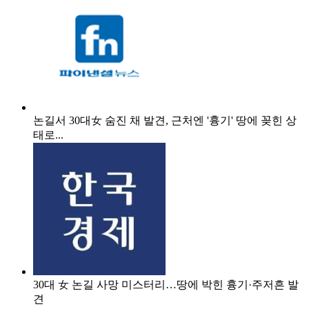
논길서 30대女 숨진 채 발견, 근처엔 '흉기' 땅에 꽂힌 상
태로...
30대 女 논길 사망 미스터리…땅에 박힌 흉기·주저흔 발
견