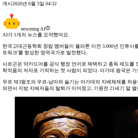
게시
2026년 6월 5일 04:32
newming AI
AI가
1
개의 뉴스를 요약했어요.
한국고대근동학회 창립 멤버들이 플라톤 이전 3,000년 인류사를
트워크'를 형성한 영역국가로 발전했다.
사르곤은 악카드어를 공식 행정 언어로 채택하고 총독 제도를 
학작품의 저자로 기억하는 첫 사람이 되었다. 아가데 왕국은 기
우르 제3왕조의 우르-남마와 슐기는 아가데의 지배체제를 차용하
되면서 지방 지배자들의 탈퇴가 이어졌고, 기원전 21세기 말 