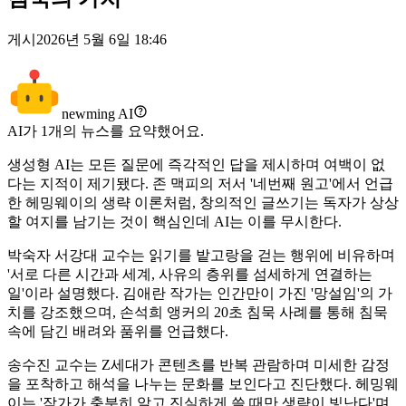
게시
2026년 5월 6일 18:46
newming AI
AI가
1
개의 뉴스를 요약했어요.
생성형 AI는 모든 질문에 즉각적인 답을 제시하며 여백이 없
다는 지적이 제기됐다. 존 맥피의 저서 '네번째 원고'에서 언급
한 헤밍웨이의 생략 이론처럼, 창의적인 글쓰기는 독자가 상상
할 여지를 남기는 것이 핵심인데 AI는 이를 무시한다.
박숙자 서강대 교수는 읽기를 밭고랑을 걷는 행위에 비유하며
'서로 다른 시간과 세계, 사유의 층위를 섬세하게 연결하는
일'이라 설명했다. 김애란 작가는 인간만이 가진 '망설임'의 가
치를 강조했으며, 손석희 앵커의 20초 침묵 사례를 통해 침묵
속에 담긴 배려와 품위를 언급했다.
송수진 교수는 Z세대가 콘텐츠를 반복 관람하며 미세한 감정
을 포착하고 해석을 나누는 문화를 보인다고 진단했다. 헤밍웨
이는 '작가가 충분히 알고 진실하게 쓸 때만 생략이 빛난다'며