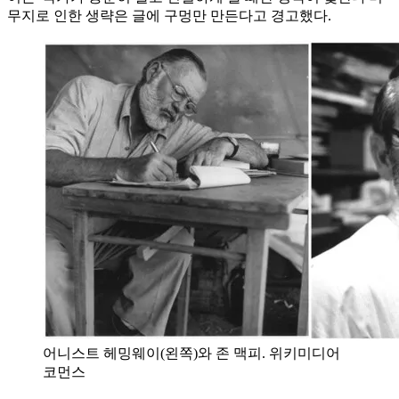
무지로 인한 생략은 글에 구멍만 만든다고 경고했다.
어니스트 헤밍웨이(왼쪽)와 존 맥피. 위키미디어
코먼스