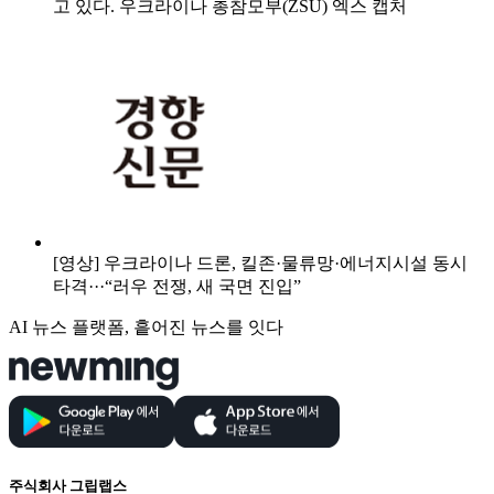
고 있다. 우크라이나 총참모부(ZSU) 엑스 캡처
[영상] 우크라이나 드론, 킬존·물류망·에너지시설 동시
타격···“러우 전쟁, 새 국면 진입”
AI 뉴스 플랫폼, 흩어진 뉴스를 잇다
주식회사 그립랩스