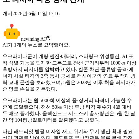
게시
2026년 6월 11일 17:16
newming AI
AI가
1
개의 뉴스를 요약했어요.
우크라이나군이 개량 엔진·배터리, 스타링크 위성통신, AI 표
적 식별 기능을 탑재한 드론으로 전선 근거리부터 1000㎞ 이상
후방까지 러시아를 압박하고 있다. 킬존 차단·물류망 공격·에
너지 시설 타격의 3축 동시 공세로 러시아군의 연료 부족과 병
력 교대 곤란을 초래했으며, 5월은 2023년 이후 처음 러시아가
순 영토 손실을 기록했다.
우크라이나는 월 5000회 이상의 중·장거리 타격이 가능한 수
준에 도달했으며, 전선 50㎞ 이상 후방 타격 횟수가 4월 대비
두 배로 증가했다. 올렉산드르 시르스키 총사령관은 5월 한 달
간 약 104평방킬로미터를 탈환했다고 밝혔다.
다만 패트리엇 방공 미사일 재고 위기와 무기 생산 확대 필요
성이 과제로 남아 있다. 페도로프 국방장관은 물류 봉쇄 작전