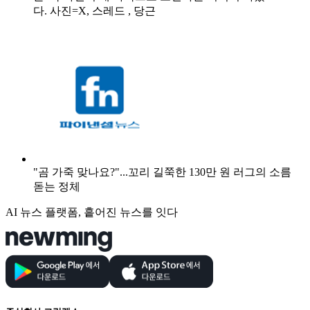
다. 사진=X, 스레드 , 당근
"곰 가죽 맞나요?"...꼬리 길쭉한 130만 원 러그의 소름
돋는 정체
AI 뉴스 플랫폼, 흩어진 뉴스를 잇다