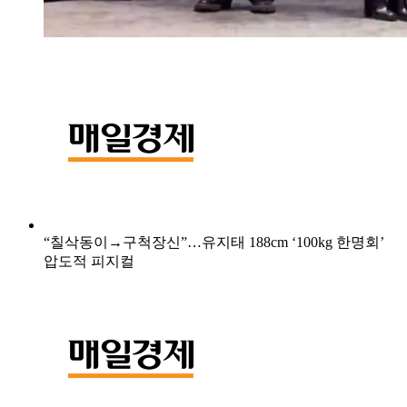
“칠삭동이→구척장신”…유지태 188cm ‘100kg 한명회’
압도적 피지컬