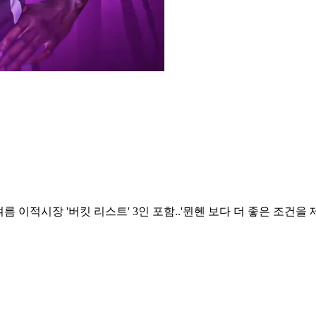
름 이적시장 '버킷 리스트' 3인 포함..'뮌헨 보다 더 좋은 조건을