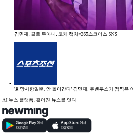
김민재, 콜로 무아니, 코케 캡처=365스코어스 SNS
'희망사항일뿐, 안 돌아간다' 김민재, 유벤투스가 점찍은 여
AI 뉴스 플랫폼, 흩어진 뉴스를 잇다