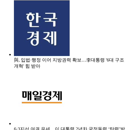
與, 입법·행정 이어 지방권력 확보…李대통령 '6대 구조
개혁' 힘 받아
6·3지선 여권 우세…이 대통령 2년차 국정동력 ‘탄력’받