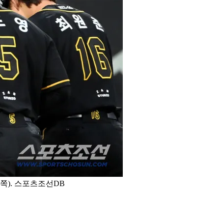
른쪽). 스포츠조선DB