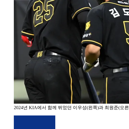
2024년 KIA에서 함께 뛰었던 이우성(왼쪽)과 최원준(오