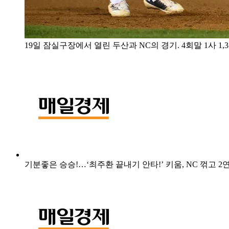
19일 잠실구장에서 열린 두산과 NC의 경기. 4회말 1사 1,3루 
기분좋은 승승!…‘최주환 끝내기 안타!’ 키움, NC 꺾고 2