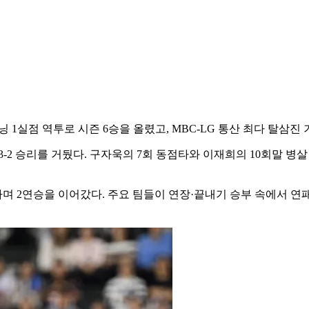
5이닝 1실점 역투로 시즌 6승을 올렸고, MBC-LG 통산 최다 탈
로 3-2 승리를 거뒀다. 구자욱의 7회 동점타와 이재희의 10회말 
압하며 2연승을 이어갔다. 주요 팀들이 연장·끝내기 승부 속에서 