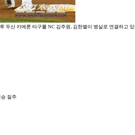
두산 카메론 타구를 NC 김주원, 김한별이 병살로 연결하고 있다. 잠실=박재
연승 질주