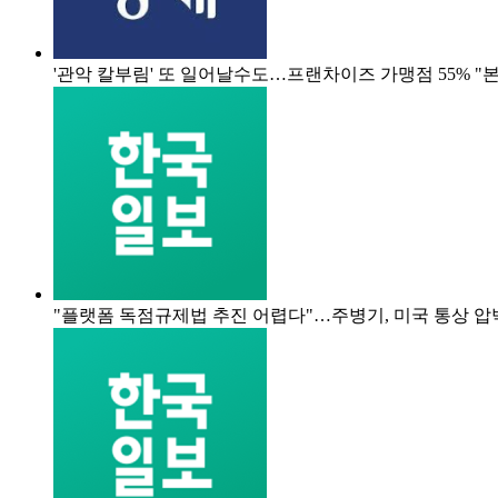
'관악 칼부림' 또 일어날수도…프랜차이즈 가맹점 55% "
"플랫폼 독점규제법 추진 어렵다"…주병기, 미국 통상 압