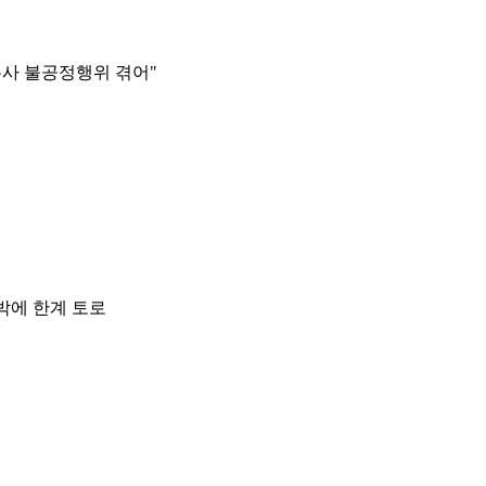
본사 불공정행위 겪어"
박에 한계 토로