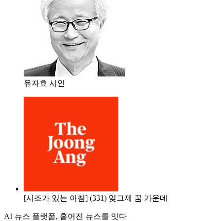
유자효 시인
[시조가 있는 아침] (331) 엊그제 꿈 가운데
AI 뉴스 플랫폼, 흩어진 뉴스를 잇다