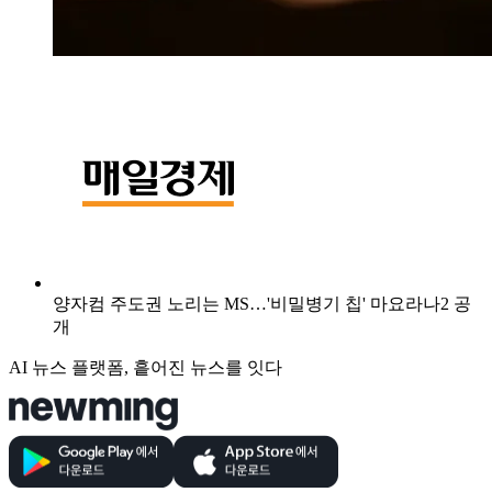
양자컴 주도권 노리는 MS…'비밀병기 칩' 마요라나2 공
개
AI 뉴스 플랫폼, 흩어진 뉴스를 잇다