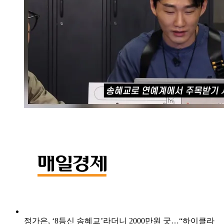
정가은, ‘8등신 송혜교’라더니 2000만원 굿…“하이클라