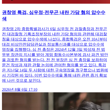
권창영 특검, 심우정·전무곤 내란 가담 혐의 압수수
색
권창영 2차 종합특별검사가 6일 심우정 전 검찰총장과 전무곤
전 대검찰청 기획조정부장의 내란 가담 혐의와 관련해 대검찰
청을 대상으로 압수수색에 나섰다. 종합특검은 오전 10시부터
대검 비상안전담당관실과 정보통신과를 대상으로 압수수색
영장을 집행했다. 심 전 총장은 2024년 12월 3일 박성재 전 법
무부 장관의 지시를 받아 계엄 합동수사본부에 검사 파견 방안
을 검토한 혐의를 받는다. 전 전 부장은 심 전 총장을 보좌하며
문건 작성과 재판 관할 논의에 관여한 혐의를 받고 있다. 특검
은 지난달 14일 두 사람에 대한 구속영장을 청구했으나 법원에
서 기각된 바 있다. 이번 압수수색을 통해 내란 관련 증거 확보
에 나선 것으로 보인다.
2026년 8월 6일 17:10