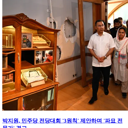
박지원, 민주당 전당대회 '3원칙' 제안하며 '파묘 전