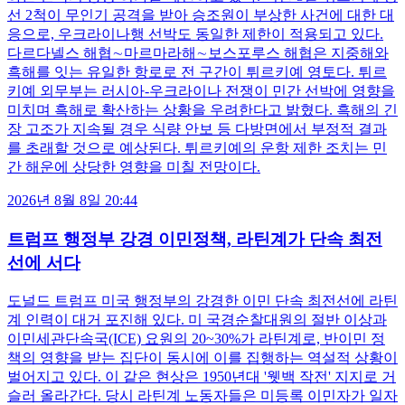
선 2척이 무인기 공격을 받아 승조원이 부상한 사건에 대한 대
응으로, 우크라이나행 선박도 동일한 제한이 적용되고 있다.
다르다넬스 해협∼마르마라해∼보스포루스 해협은 지중해와
흑해를 잇는 유일한 항로로 전 구간이 튀르키예 영토다. 튀르
키예 외무부는 러시아-우크라이나 전쟁이 민간 선박에 영향을
미치며 흑해로 확산하는 상황을 우려한다고 밝혔다. 흑해의 긴
장 고조가 지속될 경우 식량 안보 등 다방면에서 부정적 결과
를 초래할 것으로 예상된다. 튀르키예의 운항 제한 조치는 민
간 해운에 상당한 영향을 미칠 전망이다.
2026년 8월 8일 20:44
트럼프 행정부 강경 이민정책, 라틴계가 단속 최전
선에 서다
도널드 트럼프 미국 행정부의 강경한 이민 단속 최전선에 라틴
계 인력이 대거 포진해 있다. 미 국경순찰대원의 절반 이상과
이민세관단속국(ICE) 요원의 20~30%가 라틴계로, 반이민 정
책의 영향을 받는 집단이 동시에 이를 집행하는 역설적 상황이
벌어지고 있다. 이 같은 현상은 1950년대 '웻백 작전' 지지로 거
슬러 올라간다. 당시 라틴계 노동자들은 미등록 이민자가 일자