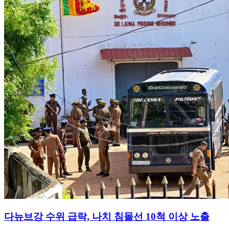
다뉴브강 수위 급락, 나치 침몰선 10척 이상 노출