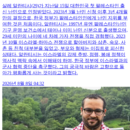
살레 알란티시(29)가 지난달 15일 대한민국 첫 팔레스타인 출
신 난민으로 인정받았다. 2023년 3월 난민 신청 이후 3년 4개월
만의 결정으로, 한국 정부가 팔레스타인인에게 난민 지위를 부
여한 것은 처음이다. 알란티시는 1997년 유엔 팔레스타인난민
기구 운영 보건소에서 태어나 이미 난민 신분으로 출생했으며,
29세 미만의 나이에 네 차례 가자 전쟁을 직접 경험했다. 2023
년 10월 이스라엘·하마스 전쟁으로 할아버지와 삼촌, 숙모, 사
촌 등 친척 대부분을 잃었고, 부모와 형제는 이집트로 피신한
상태다. 알란티시는 이스라엘의 강제 추방, 점령, 봉쇄 정책이
역사적 맥락 속에서 이해돼야 하며, 한국 정부에 이스라엘과의
군사 협력 중단을 촉구했다. 그의 궁극적 바람은 고향으로 돌
아가 평화롭게 사는 것이라고 밝혔다.
2026년 8월 8일 04:32