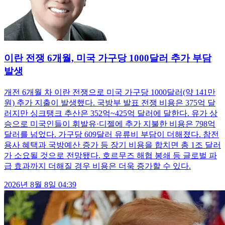
이란 전쟁 6개월, 미국 가구당 1000달러 추가 부담
발생
개전 6개월 차 이란 전쟁으로 미국 가구당 1000달러(약 141만
원) 추가 지출이 발생했다. 국방부 발표 전쟁 비용은 375억 달
러지만 싱크탱크 추산은 352억~425억 달러에 달한다. 유가 상
승으로 미국인들이 휘발유·디젤에 추가 지불한 비용은 798억
달러를 넘었다. 가구당 609달러 유류비 부담이 더해졌다. 참전
용사 혜택과 국방예산 증가 등 장기 비용을 합치면 총 1조 달러
가 소요될 것으로 전망됐다. 호르무즈 해협 봉쇄 등 글로벌 파
급 효과까지 더해질 경우 비용은 더욱 증가할 수 있다.
2026년 8월 8일 04:39