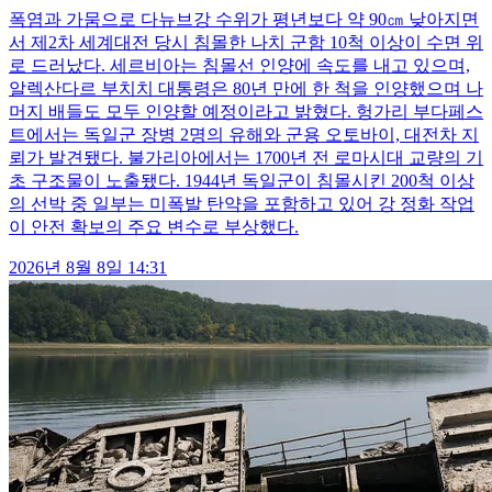
폭염과 가뭄으로 다뉴브강 수위가 평년보다 약 90㎝ 낮아지면
서 제2차 세계대전 당시 침몰한 나치 군함 10척 이상이 수면 위
로 드러났다. 세르비아는 침몰선 인양에 속도를 내고 있으며,
알렉산다르 부치치 대통령은 80년 만에 한 척을 인양했으며 나
머지 배들도 모두 인양할 예정이라고 밝혔다. 헝가리 부다페스
트에서는 독일군 장병 2명의 유해와 군용 오토바이, 대전차 지
뢰가 발견됐다. 불가리아에서는 1700년 전 로마시대 교량의 기
초 구조물이 노출됐다. 1944년 독일군이 침몰시킨 200척 이상
의 선박 중 일부는 미폭발 탄약을 포함하고 있어 강 정화 작업
이 안전 확보의 주요 변수로 부상했다.
2026년 8월 8일 14:31