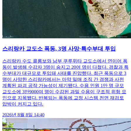
스리랑카 교도소 폭동, 3명 사망·특수부대 투입
스리랑카 수도 콜롬보와 남부 쿠루위타 교도소에서 연이어 폭
동이 발생해 수감자 3명이 숨지고 20여 명이 다쳤다. 경찰과 특
수부대가 대규모로 투입돼 사태를 진압했다. 최근 폭동으로 3
명이 사망한 스리랑카에서는 마약 밀매 조직 간 경쟁과 사전
계획된 파괴 공작 가능성이 제기됐다. 수용 인원 1만 명 규모
교도소에 3만9000여 명이 수감된 과밀 수용이 구조적 위험 요
인으로 지목됐다. 반복되는 폭동에 교정 시스템 전면 재검토
압박이 커지고 있다.
2026년 8월 8일 14:40