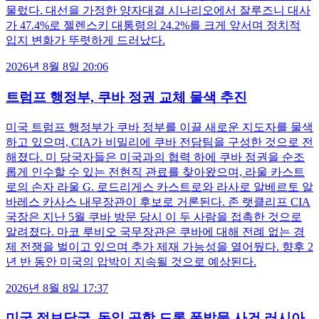
물렀다. 대선을 가정한 양자대결 시나리오에서 잘루즈니 대사
가 47.4%로 젤렌스키 대통령의 24.2%를 크게 앞서며 정치적
입지 변화가 뚜렷하게 드러났다.
2026년 8월 8일 20:06
트럼프 행정부, 쿠바 정권 교체 물색 추진
미국 트럼프 행정부가 쿠바 정부를 이끌 새로운 지도자를 물색
하고 있으며, CIA가 비밀리에 쿠바 전담팀을 구성한 것으로 전
해졌다. 미 당국자들은 미국과의 협력 하에 쿠바 정권을 순조
롭게 인수할 수 있는 전현직 관료를 찾아왔으며, 라울 카스트
로의 손자 라울 G. 로드리게스 카스트로와 라사로 알베르토 알
바레스 카사스 내무장관이 후보로 거론된다. 존 랫클리프 CIA
국장은 지난 5월 쿠바 방문 당시 이 두 사람을 접촉한 것으로
알려졌다. 마코 루비오 국무장관은 쿠바에 대해 전례 없는 경
제 전쟁을 벌이고 있으며 추가 제재 가능성을 열어뒀다. 향후 2
년 반 동안 미국의 압박이 지속될 것으로 예상된다.
2026년 8월 8일 17:37
미국 정보당국, 독일 공항 드론 폭발물 사건 러시아